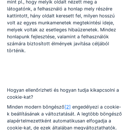
mint pl., hogy melyik oldalt nézett meg a
építőtábor. A látogatók
látogatónk, a felhasználó a honlap mely részére
betekinthetnek az aktuális
2026. aug. 10.
DSZC Péchy
kattintott, hány oldalt keresett fel, milyen hosszú
munkafolyamatokba, bejárhatják
volt az egyes munkamenetek megtekintési ideje,
az intézményt, valamint
melyek voltak az esetleges hibaüzenetek. Mindez
megismerhetik az iskola értékeit,
történetét és képzési kínálatát.
honlapunk fejlesztése, valamint a felhasználók
számára biztosított élmények javítása céljából
történik.
Hogyan ellenőrizheti és hogyan tudja kikapcsolni a
cookie-kat?
Újra építőtábort szervez a
Péchy
Minden modern böngésző
[2]
engedélyezi a cookie-
k beállításának a változtatását. A legtöbb böngésző
Tavaly pavilon, idén közösségi tér
alapértelmezettként automatikusan elfogadja a
- újra munkába állnak a Péchy
cookie-kat, de ezek általában megváltoztathatók.
diákjai. A Hajdú-Bihar Vármegyei