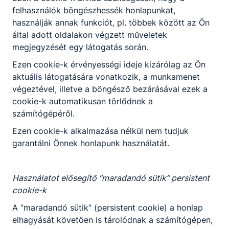
felhasználók böngészhessék honlapunkat,
közösséget, megbecsülést és
használják annak funkciót, pl. többek között az Ön
stabilitást is ad.
által adott oldalakon végzett műveletek
megjegyzését egy látogatás során.
Forrás: MTI
Ezen cookie-k érvényességi ideje kizárólag az Ön
aktuális látogatására vonatkozik, a munkamenet
végeztével, illetve a böngésző bezárásával ezek a
cookie-k automatikusan törlődnek a
számítógépéről.
Ezen cookie-k alkalmazása nélkül nem tudjuk
Megosztás
garantálni Önnek honlapunk használatát.
Használatot elősegítő “maradandó sütik” persistent
cookie-k
A “maradandó sütik” (persistent cookie) a honlap
elhagyását követően is tárolódnak a számítógépen,
KAPCSOLÓDÓ HÍREK