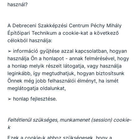
használ?
arról beszélt, hogy
Magyarországon a fiatalokat a
szakképzés adta lehetőségek
A Debreceni Szakképzési Centrum Péchy Mihály
mellett az elindulásban is
Építőipari Technikum a cookie-kat a következő
segítik, példaként említette a
célokból használja:
kamatmentes munkáshitelt és
az Otthon Start programot.
➢ információ gyűjtése azzal kapcsolatban, hogyan
használja Ön a honlapot - annak felmérésével, hogy
Nagy Elek, a Magyar
a honlap melyik részeit látogatja, vagy használja
Kereskedelmi és Iparkamara
leginkább, így megtudhatjuk, hogyan biztosítsunk
elnöke az országos
Önnek még jobb felhasználói élményt, ha ismét
szakképzési tanévnyitón
meglátogatja oldalunkat,
beszédében elmondta,
➢ honlap fejlesztése.
Magyarországon számos
hiányszakma van, így ezek
elsajátítása biztos
Feltétlenül szükséges, munkamenet (session) cookie-
megélhetést és fejlődést ad a
k
diákoknak. Úgy fogalmazott,
Ezek a cookie-k ahhoz szükségesek, hogy a
egy jó szakma a tudás mellett