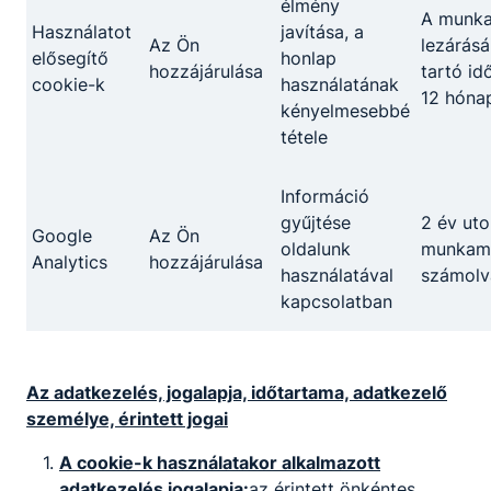
élmény
A munk
Használatot
javítása, a
Az Ön
lezárásá
elősegítő
honlap
hozzájárulása
tartó id
cookie-k
használatának
12 hóna
kényelmesebbé
tétele
Információ
gyűjtése
2 év uto
Google
Az Ön
oldalunk
munkame
Analytics
hozzájárulása
használatával
számolv
kapcsolatban
Az adatkezelés, jogalapja, időtartama, adatkezelő
személye, érintett jogai
A cookie-k használatakor alkalmazott
adatkezelés jogalapja
:
az érintett önkéntes