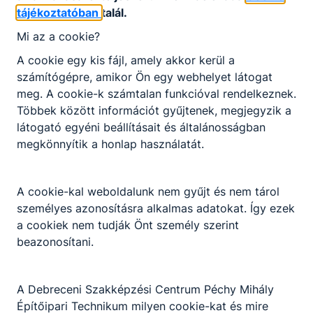
végeztek, a világversenyen
tájékoztatóban
talál.
pedig a tízedikek lettek.
Mi az a cookie?
"Eredményeinket, a
versenyeket elért sikereinket
A cookie egy kis fájl, amely akkor kerül a
5 év alatt építettük fel" -
számítógépre, amikor Ön egy webhelyet látogat
mondta. Hozzátette, hogy a
meg. A cookie-k számtalan funkcióval rendelkeznek.
magyar ipar által előállított
Többek között információt gyűjtenek, megjegyzik a
termékek 71 százaléka high-
látogató egyéni beállításait és általánosságban
tech kategóriába tartozik. A
megkönnyítik a honlap használatát.
miniszter közölte, a cél az,
hogy a szakképzés 2030-ra a
világ legjobb munkaerőpiaci
A cookie-kal weboldalunk nem gyűjt és nem tárol
kihívásaira a teljes Kárpát-
személyes azonosításra alkalmas adatokat. Így ezek
medencében magyar választ
a cookiek nem tudják Önt személy szerint
adni tudó modellje legyen.
beazonosítani.
Csöbör Katalin, a térség
A Debreceni Szakképzési Centrum Péchy Mihály
fideszes országgyűlési
Építőipari Technikum milyen cookie-kat és mire
képviselőke köszöntőjében