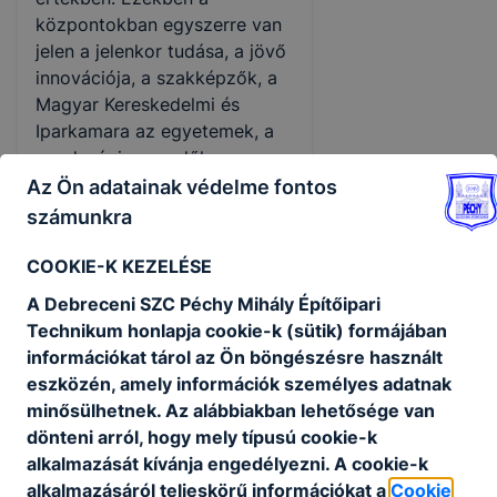
központokban egyszerre van
jelen a jelenkor tudása, a jövő
innovációja, a szakképzők, a
Magyar Kereskedelmi és
Iparkamara az egyetemek, a
gazdasági szereplők
együttműködésével - mondta
Az Ön adatainak védelme fontos
a tárcavezető.
számunkra
Hankó Balázs felhívta a
COOKIE-K KEZELÉSE
figyelmet arra, hogy öt év telt
A Debreceni SZC Péchy Mihály Építőipari
el a Szakképzés 4.0 elindítása
Technikum honlapja cookie-k (sütik) formájában
óta, ez idő alatt pedig sikerült
információkat tárol az Ön böngészésre használt
visszaadni a szakmák
eszközén, amely információk személyes adatnak
becsületét. Emlékeztetett, a
minősülhetnek. Az alábbiakban lehetősége van
magyar diákok Európában
dönteni arról, hogy mely típusú cookie-k
legnagyobb szakmai
alkalmazását kívánja engedélyezni. A cookie-k
versenyén a második helyen
alkalmazásáról teljeskörű információkat a
Cookie