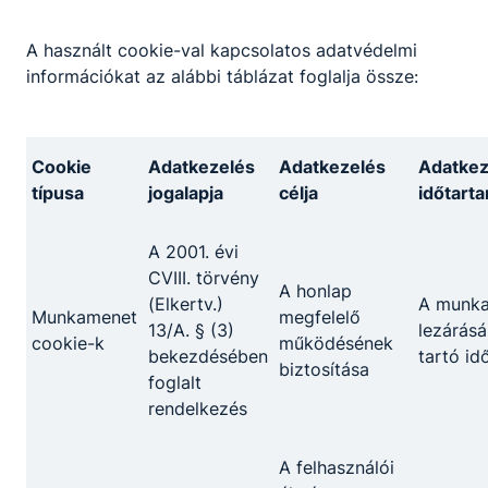
tart nyitva.
A használt cookie-val kapcsolatos adatvédelmi
2026. júl. 9.
DSZC Péchy
információkat az alábbi táblázat foglalja össze:
Cookie
Adatkezelés
Adatkezelés
Adatkez
típusa
jogalapja
célja
időtart
Partnereink
A 2001. évi
CVIII. törvény
A honlap
(Elkertv.)
A munk
Munkamenet
megfelelő
13/A. § (3)
lezárásá
cookie-k
működésének
bekezdésében
tartó id
biztosítása
foglalt
rendelkezés
A felhasználói