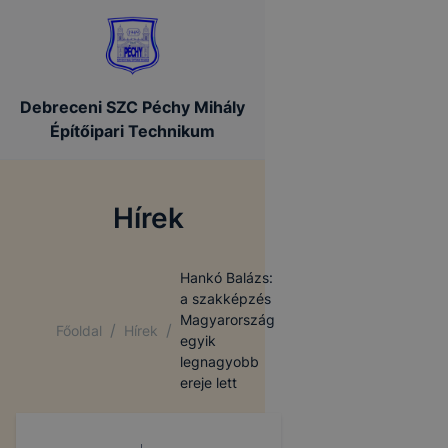
Debreceni SZC Péchy Mihály
Építőipari Technikum
Hírek
Hankó Balázs:
a szakképzés
Magyarország
/
/
Főoldal
Hírek
egyik
legnagyobb
ereje lett