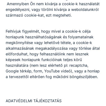
Amennyiben Ön nem kívánja a cookie-k használatát
Építész Kamarával
együttműködve, a jövő építészei
engedélyezni, vagy törölni kívánja a weboldalunkról
szakmai projektben vesznek
2026. júl. 22.
Beke Ivett
származó cookie-kat, ezt megteheti.
részt. A tábor a szakmai fejlődés
mellett a közösségépítést is
támogatja.
Felhívjuk figyelmét, hogy mivel a cookie-k célja
honlapunk használhatóságának és folyamatainak
megkönnyítése vagy lehetővé tétele, a cookie-k
alkalmazásának megakadályozása vagy törlése által
előfordulhat, hogy felhasználóink nem lesznek
képesek honlapunk funkcióinak teljes körű
használatára (nem lesz elérhető pl: recaptcha,
Google térkép, form, YouTube videó), vagy a honlap
a tervezettől eltérően fog működni böngészőjében.
Fontos nyári és tanévkezdési
információk!
Iskolánkban a nyári ügyeletben
ADATVÉDELMI TÁJÉKOZTATÁS
szerdánként 8:00–12:00 között