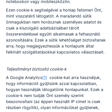
notebookon vagy mobileszközön.
Ezen cookie-k segítségével a honlap felismeri Önt,
mint visszatérő látogatót. A maradandó sütik
önmagukban nem hordoznak személyes adatot és
csak a kiszolgáló adatbázisában tárolt
összerendeléssel együtt alkalmasak a felhasználó
azonosítására. Ezek a sütik lehetőséget biztosítanak
arra, hogy megjegyezhessük a honlapunk által
felkínált szolgáltatásokkal kapcsolatos választásait.
Teljesítményt biztosító cookie-k
Épülő falak, erősödő
A Google Analytics
[1]
cookie-kat arra használjuk,
közösség: nyílt napot tart a
hogy információt gyűjtsünk azzal kapcsolatban,
Péchy építőtábora
hogyan használják látogatóink honlapunkat. Ezek a
cookie-k nem tudják Önt személy szerint
Nem mindennapi délelőttre készül
a Péchy, hiszen augusztus 10-én
beazonosítani (az éppen használt IP címet is csak
9.00 és 12.00 óra között minden
részben rögzítik), olyan információkat gyűjtenek,
érdeklődő előtt megnyílik az